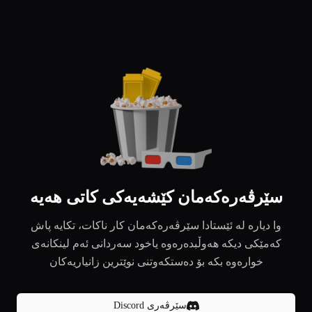
سێرڤەرەکەمان کێشەیەکی کاتی هەیە
وا دیارە لە ئێستادا سێرڤەرەکەمان کار ناکات، تکایە پاش
کەمێکی دیکە هەوڵبدەرەوە یاخود سەردانی ئەم لینکانەی
خوارەوە بکە بۆ دەستکەوتنی نوێترین زانیاریەکان
سێرڤەری Discord