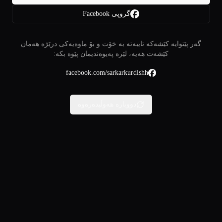
گروپی Facebook
گەر پێتوایە کێشەکە تایبەتە بە خۆت و بۆ ماوەیەکی درێژە هەمان
کێشەت هەیە، لێرە پەیوەندیمان پێوە بکە:
facebook.com/sarkarkurdishh
دووبارە هەوڵبدەرەوە