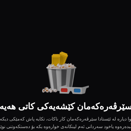
ێرڤەرەکەمان کێشەیەکی کاتی هەیە
ا دیارە لە ئێستادا سێرڤەرەکەمان کار ناکات، تکایە پاش کەمێکی دیکە
بدەرەوە یاخود سەردانی ئەم لینکانەی خوارەوە بکە بۆ دەستکەوتنی نوێ