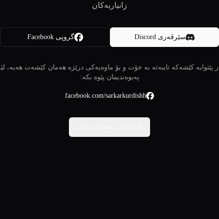
زانیاریەکان
سێرڤەری Discord
گروپی Facebook
 پێتوایە کێشەکە تایبەتە بە خۆت و بۆ ماوەیەکی درێژە هەمان کێشەت هەیە، لێ
پەیوەندیمان پێوە بکە:
facebook.com/sarkarkurdishh
دووبارە هەوڵبدەرەوە