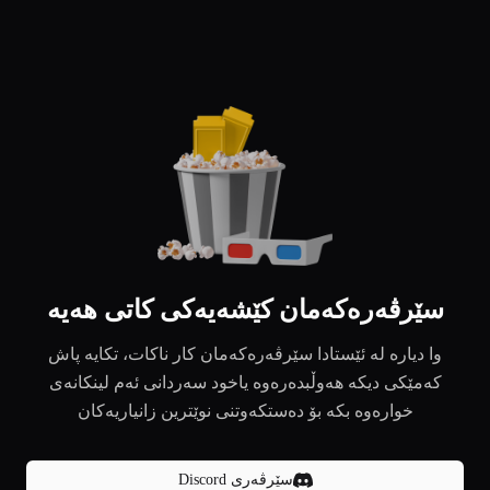
سێرڤەرەکەمان کێشەیەکی کاتی هەیە
وا دیارە لە ئێستادا سێرڤەرەکەمان کار ناکات، تکایە پاش
کەمێکی دیکە هەوڵبدەرەوە یاخود سەردانی ئەم لینکانەی
خوارەوە بکە بۆ دەستکەوتنی نوێترین زانیاریەکان
سێرڤەری Discord