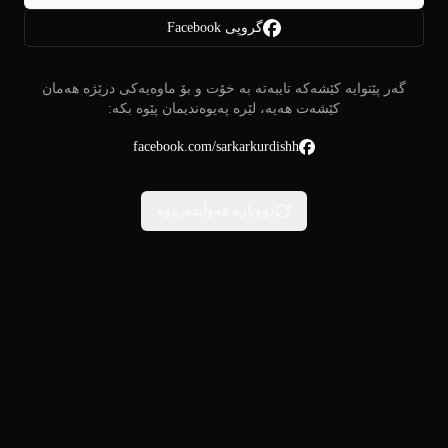
گروپی Facebook
گەر پێتوایە کێشەکە تایبەتە بە خۆت و بۆ ماوەیەکی درێژە هەمان
کێشەت هەیە، لێرە پەیوەندیمان پێوە بکە:
facebook.com/sarkarkurdishh
دووبارە هەوڵبدەرەوە