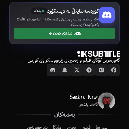
کوردسەبتایتڵ لە دیسکۆرد
چالاک
لەگەڵ ئەندامان و سەرپەرشتیارانی کوردسەبتایتڵ ڕاوبۆچوونەکان ئاڵووگۆڕ
بکە و کێشەکان باسبکە.
بەشداری کردن
گەورەترین کۆگای فیلم و زنجیرەی ژێرنووسکراوی کوردی
گەشەپێدەر
بەشەکان
سەرەتا
فیلم
زنجیرە
مانگا
پێداچوونەوە