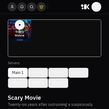
Servers:
Main 1
Main 2
Main 3
Main 4
Main 5
Main 6
Main 7
Scary Movie
Twenty-six years after outrunning a suspiciously