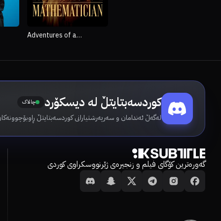
Adventures of a
Mathematician
کوردسەبتایتڵ لە دیسکۆرد
چالاک
لەگەڵ ئەندامان و سەرپەرشتیارانی کوردسەبتایتڵ ڕاوبۆچوونەکا.
گەورەترین کۆگای فیلم و زنجیرەی ژێرنووسکراوی کوردی