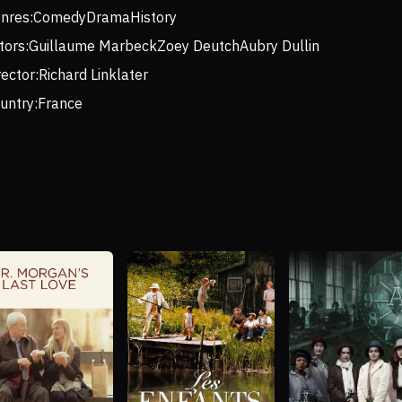
nres:
Comedy
Drama
History
tors:
Guillaume Marbeck
Zoey Deutch
Aubry Dullin
rector:
Richard Linklater
untry:
France