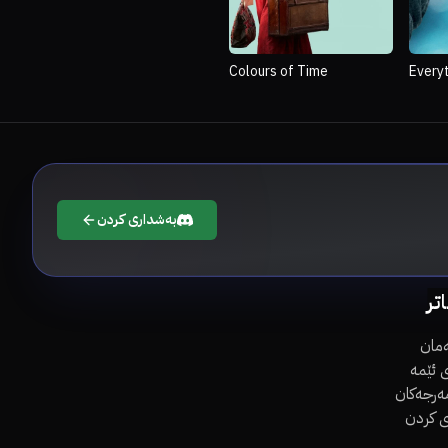
Colours of Time
Every
بەشداری کردن
اتر
مان
 ئێمە
مەرجەکان
ی کردن