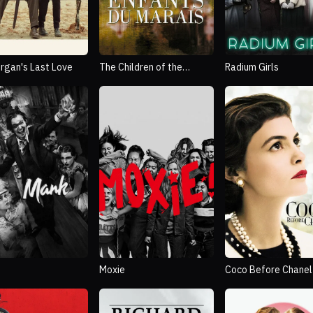
organ's Last Love
The Children of the
Radium Girls
Marshland
Moxie
Coco Before Chanel