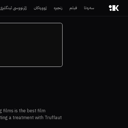
سەرەتا
فیلم
زنجیرە
ژوورەکان
ژێرنووسی ئینگلیزی
 films is the best film
ting a treatment with Truffaut