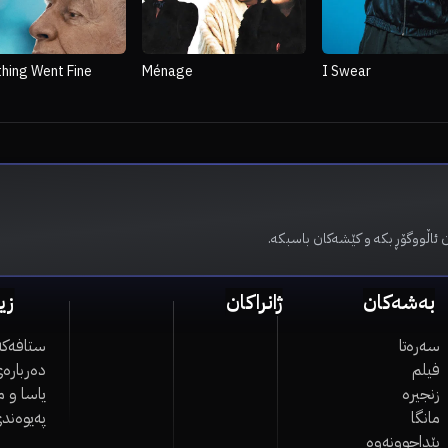
thing Went Fine
Ménage
I Swear
ن ئاڵووگۆڕ بکە و کێشەکان باسبکە
بەشەکان
ژانراکان
زی
سەرەتا
ستافەکە
فیلم
دەربارەی
زنجیرە
یاسا و 
مانگا
پەیوەند
پێداچوونەوە