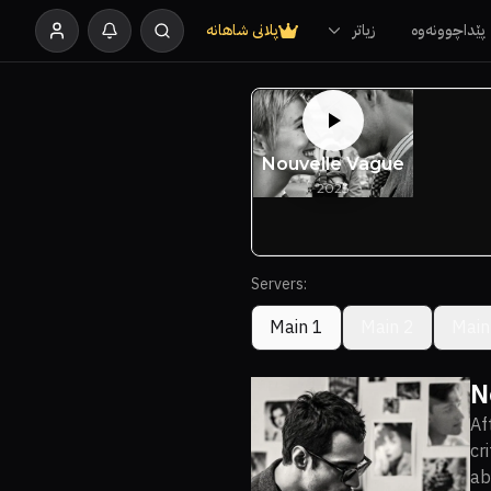
پێداچوونەوە
زیاتر
پلانی شاهانە
Servers:
Main 1
Main 2
Main
N
Af
cr
ab