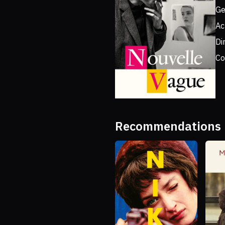
Ge
Ac
Di
Co
Recommendations