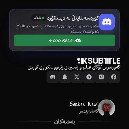
کوردسەبتایتڵ لە دیسکۆرد
چالاک
لەگەڵ ئەندامان و سەرپەرشتیارانی کوردسەبتایتڵ ڕاوبۆچوونەکان ئاڵووگۆڕ
بکە و کێشەکان باسبکە.
بەشداری کردن
گەورەترین کۆگای فیلم و زنجیرەی ژێرنووسکراوی کوردی
گەشەپێدەر
بەشەکان