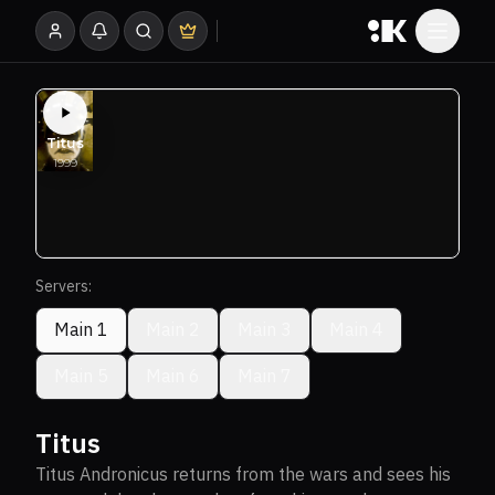
Servers:
Main 1
Main 2
Main 3
Main 4
Main 5
Main 6
Main 7
Titus
Titus Andronicus returns from the wars and sees his