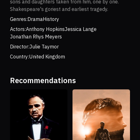
sons and daughters taken from him, one by one.
Shakespeare's goriest and earliest tragedy.
Genres:
Drama
History
Actors:
Anthony Hopkins
Jessica Lange
Jonathan Rhys Meyers
Director:
Julie Taymor
Country:
United Kingdom
Recommendations