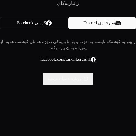
زانیاریەکان
سێرڤەری Discord
گروپی Facebook
 پێتوایە کێشەکە تایبەتە بە خۆت و بۆ ماوەیەکی درێژە هەمان کێشەت هەیە، لێ
پەیوەندیمان پێوە بکە:
facebook.com/sarkarkurdishh
دووبارە هەوڵبدەرەوە