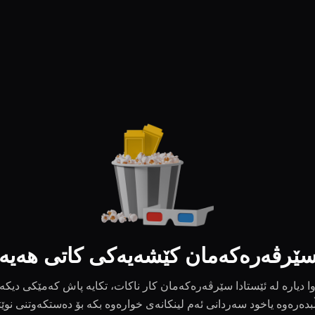
ێرڤەرەکەمان کێشەیەکی کاتی هەیە
ا دیارە لە ئێستادا سێرڤەرەکەمان کار ناکات، تکایە پاش کەمێکی دیکە
بدەرەوە یاخود سەردانی ئەم لینکانەی خوارەوە بکە بۆ دەستکەوتنی نوێ