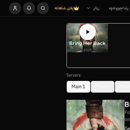
پێداچوونەوە
زیاتر
پلانی شاهانە
Servers:
Main 1
Main 2
Main
B
Fo
on
Ge