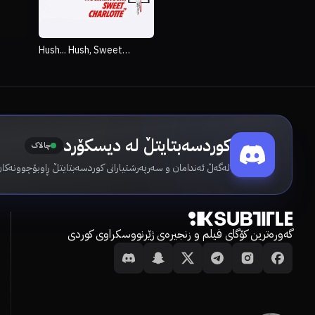
Hush... Hush, Sweet
Charlotte
کوردسەبتایتڵ لە دیسکۆرد
چالاک
لەگەڵ ئەندامان و سەرپەرشتیارانی کوردسەبتایتڵ ڕاوبۆچوونەکا.
گەورەترین کۆگای فیلم و زنجیرەی ژێرنووسکراوی کوردی