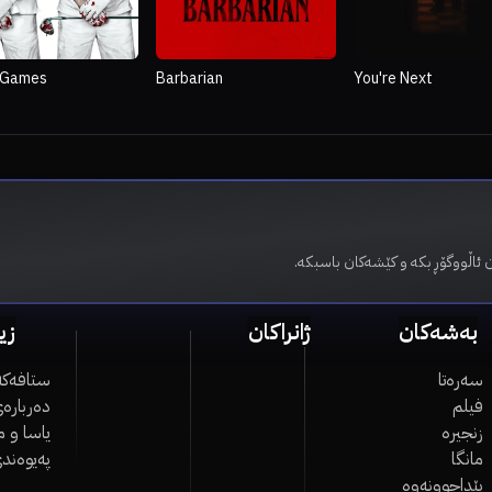
 Games
Barbarian
You're Next
ن ئاڵووگۆڕ بکە و کێشەکان باسبکە
بەشەکان
ژانراکان
زی
سەرەتا
ستافەکە
فیلم
دەربارەی
زنجیرە
یاسا و 
مانگا
پەیوەند
پێداچوونەوە