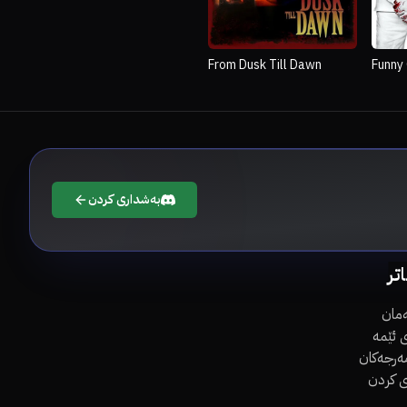
From Dusk Till Dawn
Funny
بەشداری کردن
اتر
مان
 ئێمە
مەرجەکان
ی کردن