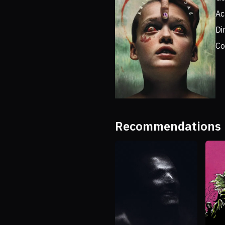
Ac
Di
Co
Recommendations