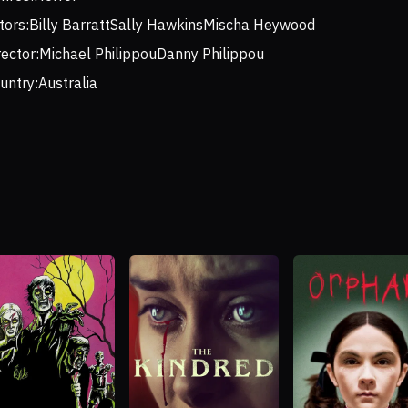
tors:
Billy Barratt
Sally Hawkins
Mischa Heywood
rector:
Michael Philippou
Danny Philippou
untry:
Australia