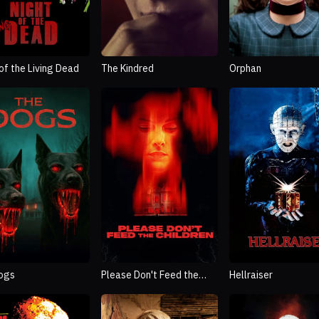
of the Living Dead
The Kindred
Orphan
ogs
Please Don't Feed the
Hellraiser
Children