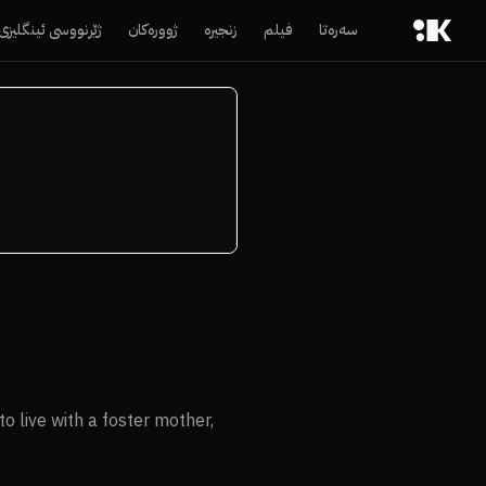
سەرەتا
فیلم
زنجیرە
ژوورەکان
ژێرنووسی ئینگلیزی
to live with a foster mother,