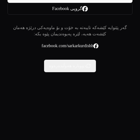
گروپی Facebook
گەر پێتوایە کێشەکە تایبەتە بە خۆت و بۆ ماوەیەکی درێژە هەمان
کێشەت هەیە، لێرە پەیوەندیمان پێوە بکە:
facebook.com/sarkarkurdishh
دووبارە هەوڵبدەرەوە