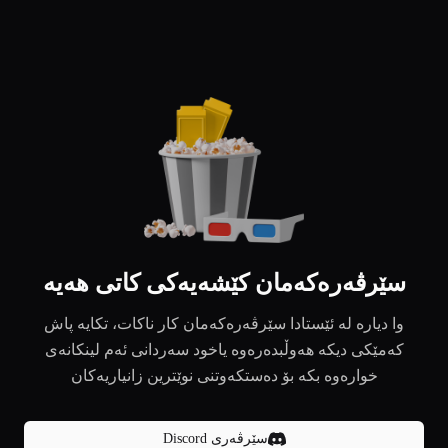
سێرڤەرەکەمان کێشەیەکی کاتی هەیە
وا دیارە لە ئێستادا سێرڤەرەکەمان کار ناکات، تکایە پاش
کەمێکی دیکە هەوڵبدەرەوە یاخود سەردانی ئەم لینکانەی
خوارەوە بکە بۆ دەستکەوتنی نوێترین زانیاریەکان
سێرڤەری Discord