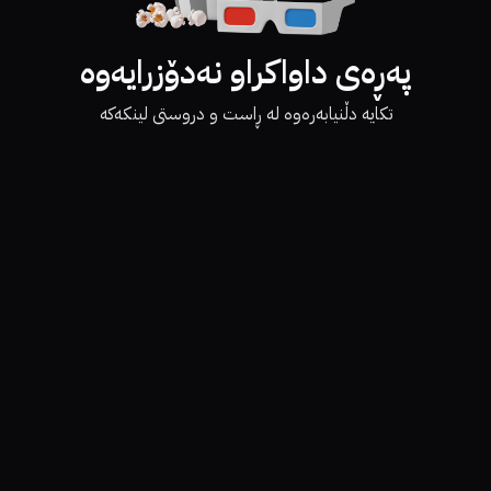
پەڕەی داواکراو نەدۆزرایەوە
تکایە دڵنیابەرەوە لە ڕاست و دروستی لینکەکە