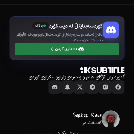
کوردسەبتایتڵ لە دیسکۆرد
چالاک
لەگەڵ ئەندامان و سەرپەرشتیارانی کوردسەبتایتڵ ڕاوبۆچوونەکان ئاڵووگۆڕ
بکە و کێشەکان باسبکە.
بەشداری کردن
گەورەترین کۆگای فیلم و زنجیرەی ژێرنووسکراوی کوردی
گەشەپێدەر
بەشەکان