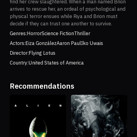
find her crew slaughtered. When a man named Brion
arrives to rescue her, an ordeal of psychological and
physical terror ensues while Riya and Brion must
decide if they can trust one another to survive.
Genres:
Horror
Science Fiction
Thriller
Actors:
Eiza González
Aaron Paul
Iko Uwais
Director:
Flying Lotus
Country:
United States of America
Recommendations