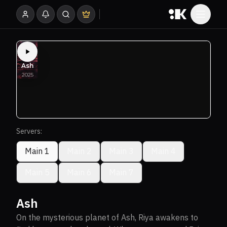
Servers:
Main 1
Main 2
Main 3
Main 4
Main 5
Main 6
Main 7
Ash
On the mysterious planet of Ash, Riya awakens to