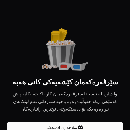
سێرڤەرەکەمان کێشەیەکی کاتی هەیە
وا دیارە لە ئێستادا سێرڤەرەکەمان کار ناکات، تکایە پاش
کەمێکی دیکە هەوڵبدەرەوە یاخود سەردانی ئەم لینکانەی
خوارەوە بکە بۆ دەستکەوتنی نوێترین زانیاریەکان
سێرڤەری Discord