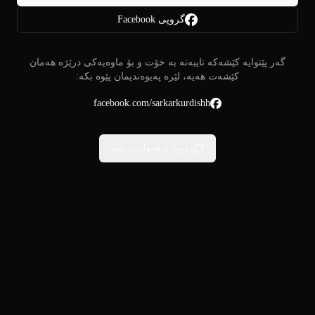
گروپی Facebook
گەر پێتوایە کێشەکە تایبەتە بە خۆت و بۆ ماوەیەکی درێژە هەمان
کێشەت هەیە، لێرە پەیوەندیمان پێوە بکە:
facebook.com/sarkarkurdishh
دووبارە هەوڵبدەرەوە