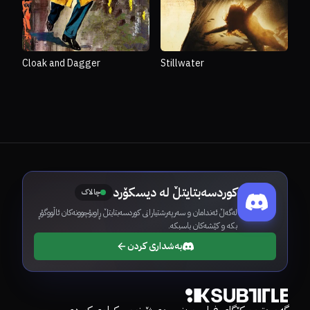
Cloak and Dagger
Stillwater
کوردسەبتایتڵ لە دیسکۆرد
چالاک
لەگەڵ ئەندامان و سەرپەرشتیارانی کوردسەبتایتڵ ڕاوبۆچوونەکان ئاڵووگۆڕ
بکە و کێشەکان باسبکە.
بەشداری کردن