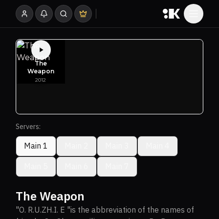
Servers:
Main 1
Main 2
Main 3
Main 4
Main 5
Main 6
Main 7
The Weapon
"O. R.U.ZH.I. E "is the abbreviation of the names of