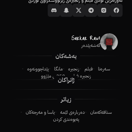
گەورەترین کۆگای فیلم و زنجیرەی ژێرنووسکراوی کوردی
گەشەپێدەر
بەشەکان
سەرەتا
فیلم
زنجیرە
مانگا
پێداچوونەوە
زنجیرە فیلم
250ـی مێژوو
ژانراکان
زیاتر
ستافەکەمان
دەربارەی ئێمە
یاسا و مەرجەکان
پەیوەندی کردن