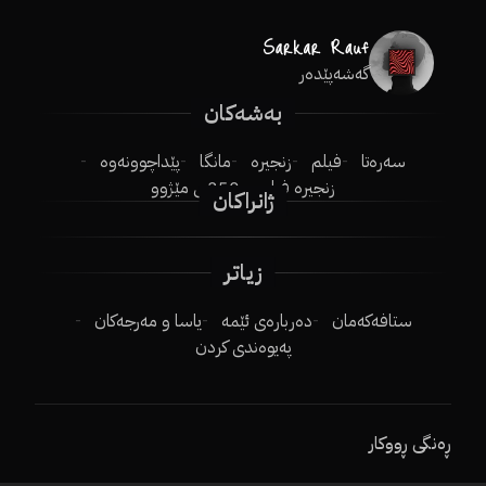
گەشەپێدەر
بەشەکان
سەرەتا
فیلم
زنجیرە
مانگا
پێداچوونەوە
زنجیرە فیلم
250ـی مێژوو
ژانراکان
زیاتر
ستافەکەمان
دەربارەی ئێمە
یاسا و مەرجەکان
پەیوەندی کردن
ڕەنگی ڕووکار