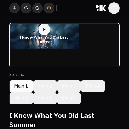
Servers:
Main 1
Main 2
Main 3
Main 4
Main 5
Main 6
Main 7
I Know What You Did Last
Summer