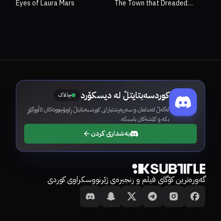
Eyes of Laura Mars
The Town that Dreaded
Sundown
کوردسەبتایتڵ لە دیسکۆرد
چالاک
لەگەڵ ئەندامان و سەرپەرشتیارانی کوردسەبتایتڵ ڕاوبۆچوونەکان ئاڵووگۆڕ
بکە و کێشەکان باسبکە.
بەشداری کردن
گەورەترین کۆگای فیلم و زنجیرەی ژێرنووسکراوی کوردی