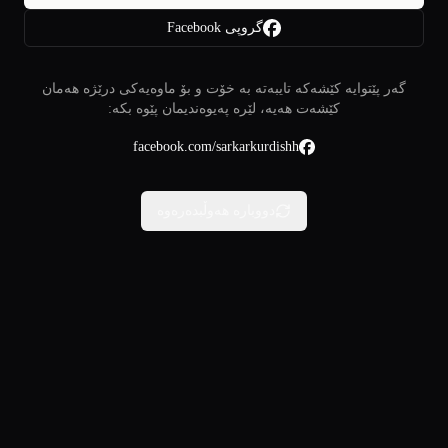
گروپی Facebook
گەر پێتوایە کێشەکە تایبەتە بە خۆت و بۆ ماوەیەکی درێژە هەمان
کێشەت هەیە، لێرە پەیوەندیمان پێوە بکە:
facebook.com/sarkarkurdishh
دووبارە هەوڵبدەرەوە