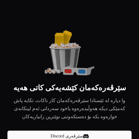
سێرڤەرەکەمان کێشەیەکی کاتی هەیە
وا دیارە لە ئێستادا سێرڤەرەکەمان کار ناکات، تکایە پاش
کەمێکی دیکە هەوڵبدەرەوە یاخود سەردانی ئەم لینکانەی
خوارەوە بکە بۆ دەستکەوتنی نوێترین زانیاریەکان
سێرڤەری Discord