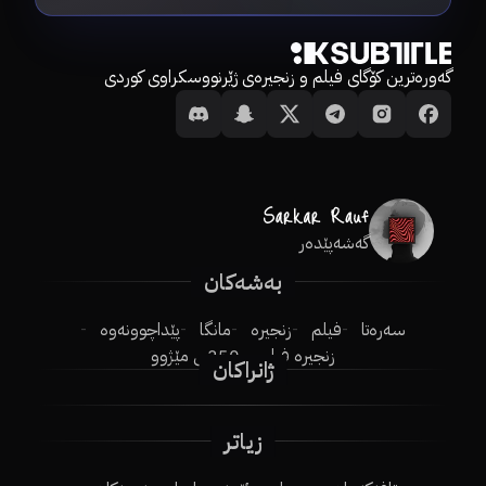
گەورەترین کۆگای فیلم و زنجیرەی ژێرنووسکراوی کوردی
گەشەپێدەر
بەشەکان
سەرەتا
فیلم
زنجیرە
مانگا
پێداچوونەوە
زنجیرە فیلم
250ـی مێژوو
ژانراکان
زیاتر