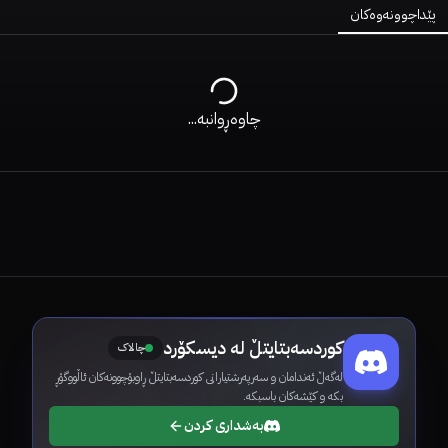
پێداچوونەوەکان
چاوەڕوانبە...
کوردسەبتایتڵ لە دیسکۆرد
چالاک
لەگەڵ ئەندامان و سەرپەرشتیارانی کوردسەبتایتڵ ڕاوبۆچوونەکان ئاڵووگۆڕ
بکە و کێشەکان باسبکە.
بەشداری کردن