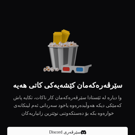
سێرڤەرەکەمان کێشەیەکی کاتی هەیە
وا دیارە لە ئێستادا سێرڤەرەکەمان کار ناکات، تکایە پاش
کەمێکی دیکە هەوڵبدەرەوە یاخود سەردانی ئەم لینکانەی
خوارەوە بکە بۆ دەستکەوتنی نوێترین زانیاریەکان
سێرڤەری Discord