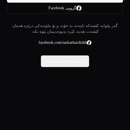
گروپی Facebook
گەر پێتوایە کێشەکە تایبەتە بە خۆت و بۆ ماوەیەکی درێژە هەمان
کێشەت هەیە، لێرە پەیوەندیمان پێوە بکە:
facebook.com/sarkarkurdishh
دووبارە هەوڵبدەرەوە