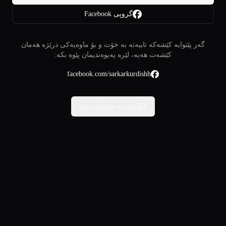
گروپی Facebook
گەر پێتوایە کێشەکە تایبەتە بە خۆت و بۆ ماوەیەکی درێژە هەمان
کێشەت هەیە، لێرە پەیوەندیمان پێوە بکە:
facebook.com/sarkarkurdishh
دووبارە هەوڵبدەرەوە