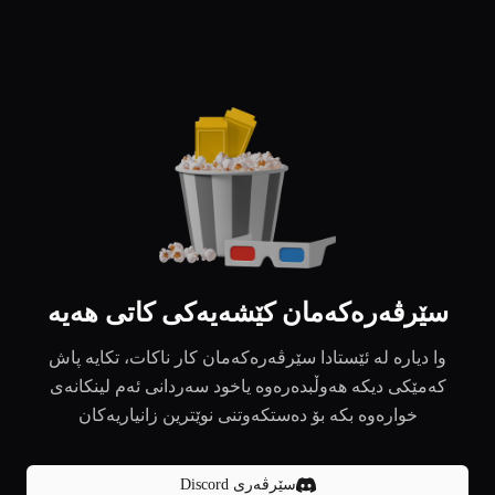
سێرڤەرەکەمان کێشەیەکی کاتی هەیە
وا دیارە لە ئێستادا سێرڤەرەکەمان کار ناکات، تکایە پاش
کەمێکی دیکە هەوڵبدەرەوە یاخود سەردانی ئەم لینکانەی
خوارەوە بکە بۆ دەستکەوتنی نوێترین زانیاریەکان
سێرڤەری Discord