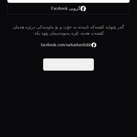
گروپی Facebook
گەر پێتوایە کێشەکە تایبەتە بە خۆت و بۆ ماوەیەکی درێژە هەمان
کێشەت هەیە، لێرە پەیوەندیمان پێوە بکە:
facebook.com/sarkarkurdishh
دووبارە هەوڵبدەرەوە