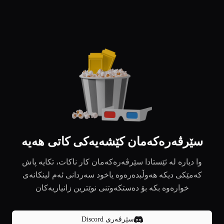
سێرڤەرەکەمان کێشەیەکی کاتی هەیە
وا دیارە لە ئێستادا سێرڤەرەکەمان کار ناکات، تکایە پاش
کەمێکی دیکە هەوڵبدەرەوە یاخود سەردانی ئەم لینکانەی
خوارەوە بکە بۆ دەستکەوتنی نوێترین زانیاریەکان
سێرڤەری Discord